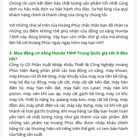
Chúng tôi cam kết đảm bảo chất lượng sản phẩm tốt nhất cùng
dịch vụ hậu mãi, dịch vụ bảo hành chu đáo. Sự hài lòng của quý
khách hàng chính là thành công của công ty chúng tôi.
Với những chia sẻ trên của Hoàng Phúc chắc chắn bạn đã nhận ra
những ưu điểm không thể phủ nhận của động cơ xăng Honda
13HP này đúng không. Vậy bạn còn chần chờ gì nữa mà không
liên hệ với Hoàng Phúc ngay ngày hôm nay bạn nhỉ?
3. Mua động cơ xăng Honda 13HP Trung Quốc giá tốt ở đâu
tốt?
Công ty Cổ Phần Xuất Nhập Khẩu Thiết Bị Công Nghiệp Hoàng
Phúc hiện đang phân phối các loại động cơ xăng, máy khoan,
máy khoan rút lõi bê tông, máy khuấy vữa, máy xoa nền bê tông,
máy bẻ đai tự động, máy cắt sắt, máy cắt sắt tiến đạt, máy hàn
điện tử, máy hàn tiến đạt, máy bắn cos Laser, máy nén khí
piston, máy nén khí cao áp, máy cắt gạch bê tông, máy cơ khí,
máy tời, thiết bị nâng hạ, palang máy kéo, máy cắt bê tông, máy
đầm dùi, máy phát điện và các máy xây dựng, máy cơ khí với giá
thành rẻ hơn giá thị trường. Khi mua hàng tại đây bạn hoàn toàn
yên tâm về chất lượng cũng như giá thành của sản phẩm. Bởi
những sản phẩm tạị Hoàng Phúc đều được nhập khẩu chính
hãng từ các thương hiệu nổi tiếng trên thế giới, có tem bảo hành
của hãng sản xuất.