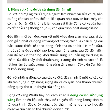
1. Động cơ xăng được sử dụng để làm gì?
Đối với những người sử dụng/người làm nhiệm vụ sửa chữa, bảo
dưỡng các sản phẩm, thiết bị liên quan như oto, xe bus, máy cắt
cỏ … chắc hẳn đã không ít lần quan sát thấy động cơ xe của bạn
có rất nhiều hệ thống phục vụ cho quá trình hoạt động của nó.
Đầu tiên, mời bạn đọc xem xét một ví dụ đơn giản như sau: ví dụ
đơn giản nhất về động cơ xăng đốt trong chính là khẩu súng đại
bác. Được thiết kế theo dạng hình trụ được bịt kín một đầu,
thuốc súng được nhồi vào lòng của nòng súng sau đó đến viên
đạn để bịt kín toàn bộ khối thuốc súng. Khi bắn người dùng sẽ
châm lửa đốt cháy khối thuốc súng. Lượng khí sinh ra tức thời là
rất lớn làm áp suất trong nòng súng tăng mạnh đẩy viên đạn bắn
ra khỏi nòng súng.
Đối với những động cơ của các xe ôtô, đây chính là một cơ cấu cơ
khí tận dụng được năng lượng đó và chuyển hoá thành chuyển
động quay cho trục khuỷu của động cơ.
Động cơ xăng Washi hay nói cách khác là
động cơ nổ sử dụng
xăng
làm nhiên liệu đốt cháy để chuyển đổi năng lượng sinh ra
từ quá trình đốt cháy xăng, dầu thành năng lượng cơ học để
chiếc xe của bạn có thể chuyển động được.