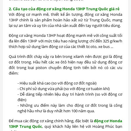
2. Cấu tạo của động cơ xăng Honda 13HP Trung Quốc giá rẻ
Với động cơ mạnh mẽ, thiết kế ấn tượng, động cơ xăng Honda
13HP chính là sản phẩm hoàn hảo xất xứ từ Trung Quốc, mang
lại sự an tâm và uy tín của nhà sản xuất đến tay người tiêu dùng.
Động cơ xăng Honda 13HP hoạt động mạnh mẽ với công suất tối
đa lên đến 13HP với mức tiêu hao năng lượng chỉ đến 325 g/kw/h
thích hợp sử dụng làm động cơ của các thiết bị oto, xe bus ...
Quá trình đốt cháy xảy ra bên trong xilanh nên được gọi là động
cơ đốt trong. Hầu hết các xe ôtô hiện nay đều sử dụng động cơ
đốt trong loại piston chuyển động tịnh tiến bởi nó có các ưu
điểm:
- Hiệu suất khá cao (so với động cơ đốt ngoài)
- Chi phí sử dụng vừa phải (so với động cơ tuabin khí)
- Dễ dàng tiếp nhiên liệu duy trì hành trình (so với động cơ
điện)
- Những ưu điểm này làm cho động cơ đốt trong là công
nghệ hầu như là duy nhất hơn 100 năm qua.
Để mua các động cơ xăng chính hãng, đặc biệt là
động cơ Honda
13HP Trung Quốc
, quý khách hãy liên hệ với Hoàng Phúc bạn