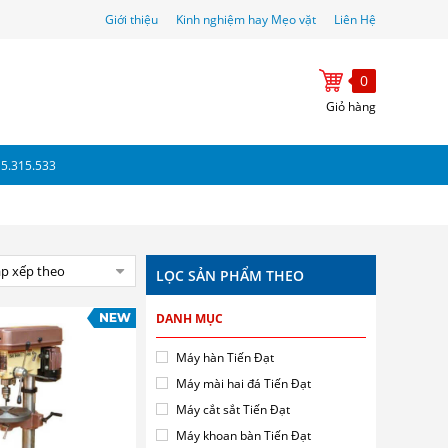
Giới thiệu
Kinh nghiệm hay Mẹo vặt
Liên Hệ
0
Giỏ hàng
15.315.533
p xếp theo
LỌC SẢN PHẨM THEO
DANH MỤC
Máy hàn Tiến Đạt
Máy mài hai đá Tiến Đạt
Máy cắt sắt Tiến Đạt
Máy khoan bàn Tiến Đạt