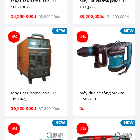
Máy Cắt Plasma Jasic CUT
Máy Cắt Plasma Jasic CUT
160 (L307)
100 (J78)
34,290,000đ
33,200,000đ
35,800,000đ
34,800,000đ
-4%
-4%
Máy Cắt Plasma Jasic CUT
Máy đục bê tông Makita
160 (J47)
HM0871C
36,300,000đ
0đ
37,800,000đ
-4%
-4%