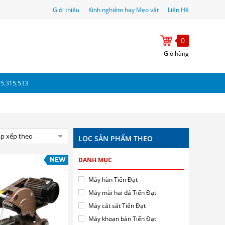
Giới thiệu
Kinh nghiệm hay Mẹo vặt
Liên Hệ
0
Giỏ hàng
15.315.533
p xếp theo
LỌC SẢN PHẨM THEO
DANH MỤC
Máy hàn Tiến Đạt
Máy mài hai đá Tiến Đạt
Máy cắt sắt Tiến Đạt
Máy khoan bàn Tiến Đạt