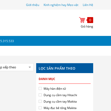
Giới thiệu
Kinh nghiệm hay Mẹo vặt
Liên Hệ
0
Giỏ hàng
15.315.533
p xếp theo
LỌC SẢN PHẨM THEO
DANH MỤC
Máy hàn điện tử
Dụng cụ cầm tay Hitachi
Dụng cụ cầm tay Makita
Máy đục bê tông Makita