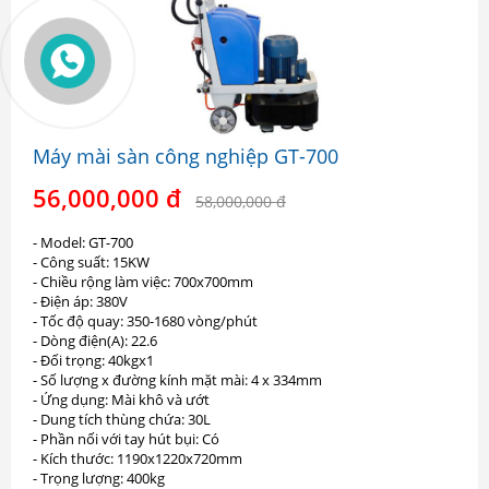
Máy mài sàn công nghiệp GT-700
56,000,000 đ
58,000,000 đ
- Model: GT-700
- Công suất: 15KW
- Chiều rộng làm việc: 700x700mm
- Điện áp: 380V
- Tốc độ quay: 350-1680 vòng/phút
- Dòng điện(A): 22.6
- Đối trọng: 40kgx1
- Số lượng x đường kính mặt mài: 4 x 334mm
- Ứng dụng: Mài khô và ướt
- Dung tích thùng chứa: 30L
- Phần nối với tay hút bụi: Có
- Kích thước: 1190x1220x720mm
- Trọng lượng: 400kg