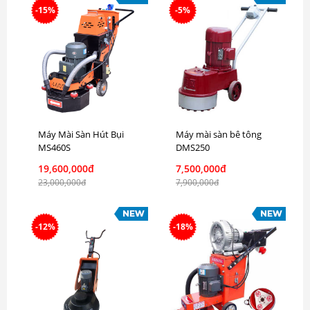
-15%
-5%
Máy Mài Sàn Hút Bụi
Máy mài sàn bê tông
MS460S
DMS250
19,600,000đ
7,500,000đ
23,000,000đ
7,900,000đ
-12%
-18%