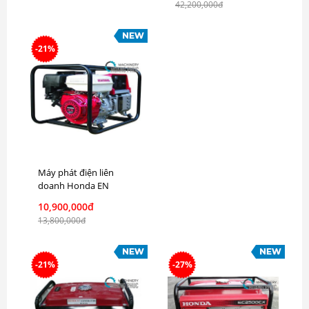
42,200,000đ
-21%
Máy phát điện liên
doanh Honda EN
2500FX chính hãng
10,900,000đ
13,800,000đ
-21%
-27%