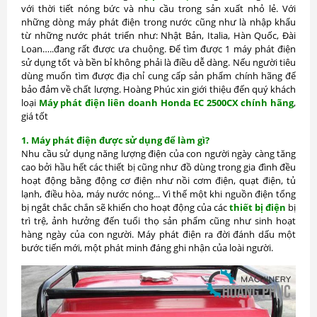
với thời tiết nóng bức và nhu cầu trong sản xuất nhỏ lẻ. Với
những dòng máy phát điện trong nước cũng như là nhập khẩu
từ những nước phát triển như: Nhật Bản, Italia, Hàn Quốc, Đài
Loan…..đang rất được ưa chuộng. Để tìm được 1 máy phát điện
sử dụng tốt và bền bỉ không phải là điều dễ dàng. Nếu người tiêu
dùng muốn tìm được địa chỉ cung cấp sản phẩm chính hãng để
bảo đảm về chất lượng. Hoàng Phúc xin giới thiệu đến quý khách
loại
Máy phát điện liên doanh Honda EC 2500CX chính hãng
,
giá tốt
1. Máy phát điện được sử dụng để làm gì?
Nhu cầu sử dụng năng lượng điện của con người ngày càng tăng
cao bởi hầu hết các thiết bị cũng như đồ dùng trong gia đình đều
hoạt động bằng động cơ điện như nồi cơm điện, quạt điện, tủ
lạnh, điều hòa, máy nước nóng... Vì thế một khi nguồn điện tổng
bị ngắt chắc chắn sẽ khiến cho hoạt động của các
thiết bị điện
bị
trì trệ, ảnh hưởng đến tuổi thọ sản phẩm cũng như sinh hoạt
hàng ngày của con người. Máy phát điện ra đời đánh dấu một
bước tiến mới, một phát minh đáng ghi nhận của loài người.