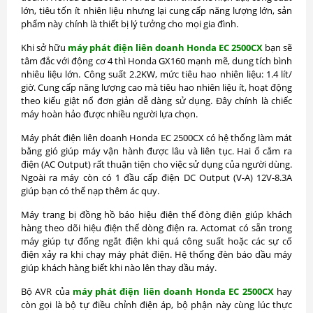
lớn, tiêu tốn ít nhiên liệu nhưng lại cung cấp năng lượng lớn, sản
phẩm này chính là thiết bị lý tưởng cho mọi gia đình.
Khi sở hữu
máy phát điện liên doanh Honda EC 2500CX
bạn sẽ
tâm đắc với động cơ 4 thì Honda GX160 mạnh mẽ, dung tích bình
nhiêu liệu lớn. Công suất 2.2KW, mức tiêu hao nhiên liệu: 1.4 lít/
giờ. Cung cấp năng lượng cao mà tiêu hao nhiên liệu ít, hoạt động
theo kiểu giật nổ đơn giản dễ dàng sử dụng. Đây chính là chiếc
máy hoàn hảo được nhiều người lựa chọn.
Máy phát điện liên doanh Honda EC 2500CX có hệ thống làm mát
bằng gió giúp máy vận hành được lâu và liên tục. Hai ổ cắm ra
điện (AC Output) rất thuận tiện cho việc sử dụng của người dùng.
Ngoài ra máy còn có 1 đầu cấp điện DC Output (V-A) 12V-8.3A
giúp bạn có thể nạp thêm ác quy.
Máy trang bị đồng hồ báo hiệu điện thế đòng điện giúp khách
hàng theo dõi hiệu điện thế dòng điện ra. Actomat có sẵn trong
máy giúp tự đống ngắt điện khi quá công suất hoặc các sự cố
điện xảy ra khi chạy máy phát điện. Hệ thống đèn báo dầu máy
giúp khách hàng biết khi nào lên thay dầu máy.
Bộ AVR của
máy phát điện liên doanh Honda EC 2500CX
hay
còn gọi là bộ tự điều chỉnh điện áp, bộ phận này cùng lúc thực