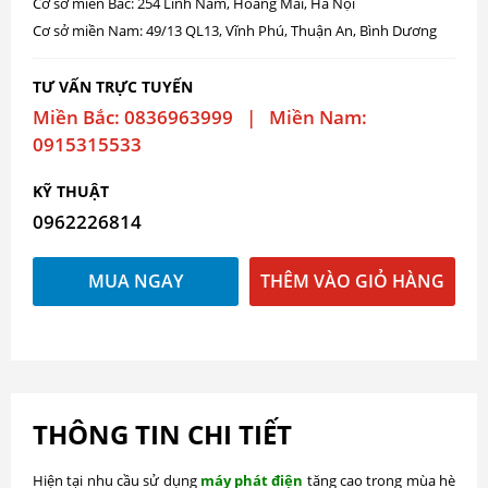
Cơ sở miền Bắc: 254 Lĩnh Nam, Hoàng Mai, Hà Nội
Cơ sở miền Nam: 49/13 QL13, Vĩnh Phú, Thuận An, Bình Dương
TƯ VẤN TRỰC TUYẾN
Miền Bắc: 0836963999 | Miền Nam:
0915315533
KỸ THUẬT
0962226814
MUA NGAY
THÊM VÀO GIỎ HÀNG
THÔNG TIN CHI TIẾT
Hiện tại nhu cầu sử dụng
máy phát điện
tăng cao trong mùa hè