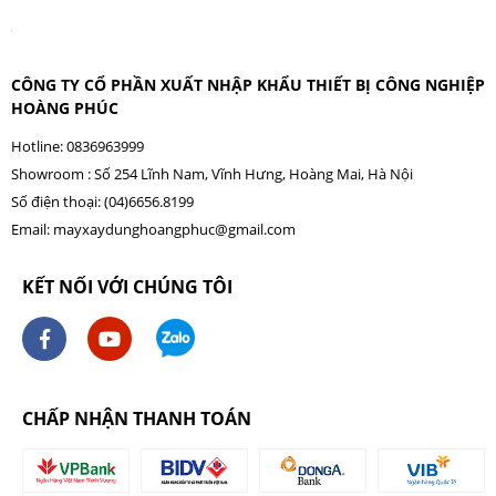
CÔNG TY CỔ PHẦN XUẤT NHẬP KHẨU THIẾT BỊ CÔNG NGHIỆP
HOÀNG PHÚC
Hotline: 0836963999
Showroom : Số 254 Lĩnh Nam, Vĩnh Hưng, Hoàng Mai, Hà Nội
Số điện thoại: (04)6656.8199
Email:
mayxaydunghoangphuc@gmail.com
KẾT NỐI VỚI CHÚNG TÔI
CHẤP NHẬN THANH TOÁN