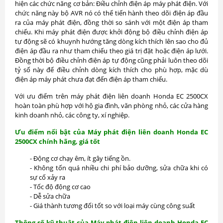
hiện các chức năng cơ bản: Điều chỉnh điện áp máy phát điện. Với
chức năng này bộ AVR nó có thể tiến hành theo dõi điện áp đầu
ra của máy phát điện, đồng thời so sánh với một điện áp tham
chiếu. Khi máy phát điện được khởi động bộ điều chỉnh điện áp
tự động sẽ có khuynh hướng tăng dòng kích thích lên sao cho đủ
điện áp đầu ra như tham chiếu theo giá trị đặt hoặc điện áp lưới.
Đồng thời bộ điều chỉnh điện áp tự động cũng phải luôn theo dõi
tỷ số này để điều chỉnh dòng kích thích cho phù hợp, mặc dù
điện áp máy phát chưa đạt đến điện áp tham chiếu.
Với ưu điểm trên máy phát điện liên doanh Honda EC 2500CX
hoàn toàn phù hợp với hộ gia đình, văn phòng nhỏ, các cửa hàng
kinh doanh nhỏ, các công ty, xí nghiệp.
Ưu điểm nổi bật của Máy phát điện liên doanh Honda EC
2500CX chính hãng, giá tốt
- Động cơ chạy êm, ít gây tiếng ồn.
- Không tốn quá nhiều chi phí bảo dưỡng, sửa chữa khi có
sự cố xảy ra
- Tốc độ động cơ cao
- Dễ sửa chữa
- Giá thành tương đối tốt so với loại máy cùng công suất
Thông số kỹ thuật của Máy phát điện liên doanh Honda EC