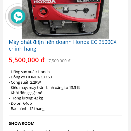
Máy phát điện liên doanh Honda EC 2500CX
chính hãng
5,500,000 đ
7,500,000 đ
- Hãng sản xuất: Honda
- Động cơ HONDA GX160
- Công suất: 2,2KW
- Kiểu máy: máy trần, bình xăng to 15.5 lít
- Khởi động: giật nổ
- Trọng lượng: 42 kg
- Độ ồn: 64db
- Bảo hành: 12 tháng
SHOWROOM