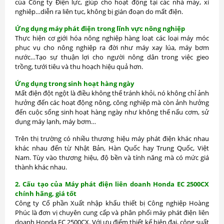
của Công ty Điện lực, giúp cho hoạt động tại các nhà máy, xí
nghiêp…diễn ra liên tục, không bị gián đoạn do mất điện.
Ứng dụng máy phát điện trong lĩnh vực nông nghiệp
Thực hiện cơ giới hóa nông nghiệp hàng loạt các loại máy móc
phục vụ cho nông nghiệp ra đời như máy xay lúa, máy bơm
nước…Tạo sự thuận lợi cho người nông dân trong việc gieo
trồng, tưới tiêu và thu hoạch hiệu quả hơn.
Ứng dụng trong sinh hoạt hàng ngày
Mất điện đột ngột là điều không thể tránh khỏi, nó không chỉ ảnh
hưởng đến các hoạt động nông, công nghiệp mà còn ảnh hưởng
đến cuộc sống sinh hoạt hàng ngày như không thể nấu cơm, sử
dụng máy lạnh, máy bơm…
Trên thị trường có nhiều thương hiệu máy phát điện khác nhau
khác nhau đến từ Nhật Bản, Hàn Quốc hay Trung Quốc, Việt
Nam. Tùy vào thương hiệu, độ bền và tính năng mà có mức giá
thành khác nhau.
2. Cấu tạo của Máy phát điện liên doanh Honda EC 2500CX
chính hãng, giá tốt
Công ty Cổ phần Xuất nhập khẩu thiết bị Công nghiệp Hoàng
Phúc là đơn vị chuyên cung cấp và phân phối máy phát điện liên
doanh Honda EC 2500CX. Với ưu điểm thiết kế hiện đại, công suất