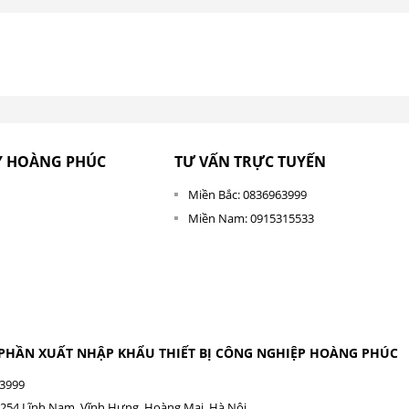
Y HOÀNG PHÚC
TƯ VẤN TRỰC TUYẾN
Miền Bắc: 0836963999
Miền Nam: 0915315533
 PHẦN XUẤT NHẬP KHẨU THIẾT BỊ CÔNG NGHIỆP HOÀNG PHÚC
63999
254 Lĩnh Nam, Vĩnh Hưng, Hoàng Mai, Hà Nội