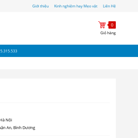
Giới thiệu
Kinh nghiệm hay Mẹo vặt
Liên Hệ
0
Giỏ hàng
15.315.533
 Hà Nội
uận An, Bình Dương