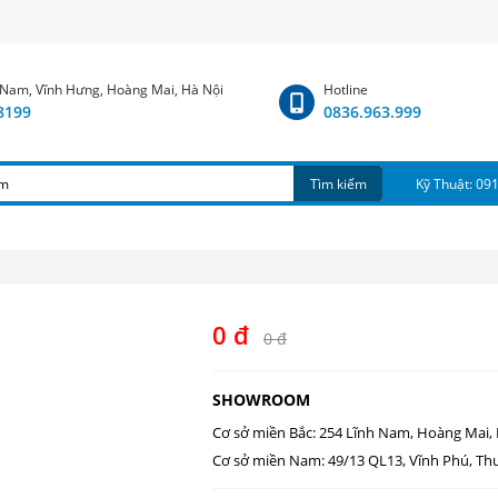
 Nam, Vĩnh Hưng, Hoàng Mai, Hà Nội
Hotline
.8199
0836.963.999
Tìm kiếm
Kỹ Thuật: 09
0 đ
0 đ
SHOWROOM
Cơ sở miền Bắc: 254 Lĩnh Nam, Hoàng Mai,
Cơ sở miền Nam: 49/13 QL13, Vĩnh Phú, Th