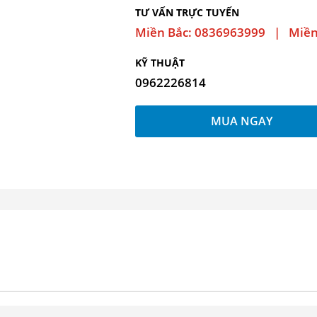
TƯ VẤN TRỰC TUYẾN
Miền Bắc: 0836963999 | Miề
KỸ THUẬT
0962226814
MUA NGAY