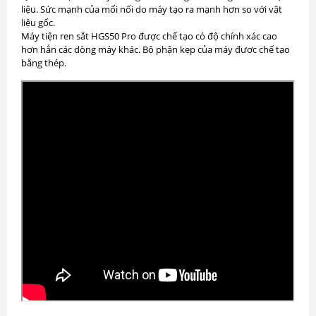
liệu. Sức mạnh của mối nối do máy tạo ra mạnh hơn so với vật
liệu gốc.
Máy tiện ren sắt HGS50 Pro được chế tạo có độ chính xác cao
hơn hẳn các dòng máy khác. Bộ phận kẹp của máy đươc chế tạo
bằng thép.