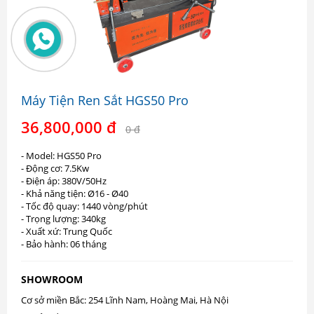
Máy Tiện Ren Sắt HGS50 Pro
36,800,000 đ
0 đ
- Model: HGS50 Pro
- Động cơ: 7.5Kw
- Điện áp: 380V/50Hz
- Khả năng tiện: Ø16 - Ø40
- Tốc độ quay: 1440 vòng/phút
- Trọng lượng: 340kg
- Xuất xứ: Trung Quốc
- Bảo hành: 06 tháng
SHOWROOM
Cơ sở miền Bắc: 254 Lĩnh Nam, Hoàng Mai, Hà Nội