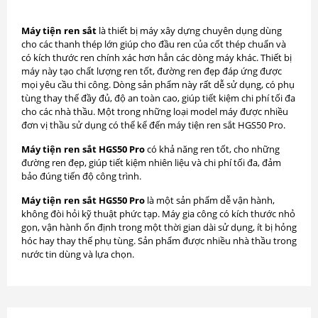
Máy tiện ren sắt
là thiết bị máy xây dựng chuyên dụng dùng
cho các thanh thép lớn giúp cho đầu ren của cốt thép chuẩn và
có kích thước ren chính xác hơn hẳn các dòng máy khác. Thiết bị
máy này tạo chất lượng ren tốt, đường ren đẹp đáp ứng được
mọi yêu cầu thi công. Dòng sản phẩm này rất dễ sử dụng, có phụ
tùng thay thế đầy đủ, độ an toàn cao, giúp tiết kiệm chi phí tối đa
cho các nhà thầu. Một trong những loại model máy được nhiều
đơn vị thầu sử dụng có thể kể đến máy tiện ren sắt HGS50 Pro.
Máy tiện ren sắt HGS50 Pro
có khả năng ren tốt, cho những
đường ren đẹp, giúp tiết kiệm nhiên liệu và chi phí tối đa, đảm
bảo đúng tiến độ công trình.
Máy tiện ren sắt HGS50 Pro
là một sản phẩm dễ vận hành,
không đòi hỏi kỹ thuật phức tạp. Máy gia công có kích thước nhỏ
gọn, vận hành ổn định trong một thời gian dài sử dụng, ít bị hỏng
hóc hay thay thế phụ tùng. Sản phẩm được nhiều nhà thầu trong
nước tin dùng và lựa chọn.