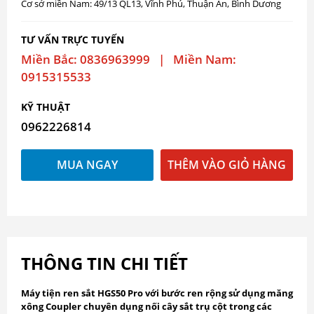
Cơ sở miền Nam: 49/13 QL13, Vĩnh Phú, Thuận An, Bình Dương
TƯ VẤN TRỰC TUYẾN
Miền Bắc: 0836963999 | Miền Nam:
0915315533
KỸ THUẬT
0962226814
MUA NGAY
THÊM VÀO GIỎ HÀNG
THÔNG TIN CHI TIẾT
Máy tiện ren sắt HGS50 Pro với bước ren rộng sử dụng măng
xông Coupler chuyên dụng nối cây sắt trụ cột trong các