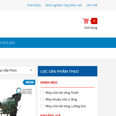
Giới thiệu
Kinh nghiệm hay Mẹo vặt
Liên Hệ
0
Giỏ hàng
15.315.533
p xếp theo
LỌC SẢN PHẨM THEO
DANH MỤC
Máy trộn bê tông Shaft
Máy khuấy vữa 2 tầng
Máy trộn bê tông cưỡng bức
KHOẢNG GIÁ