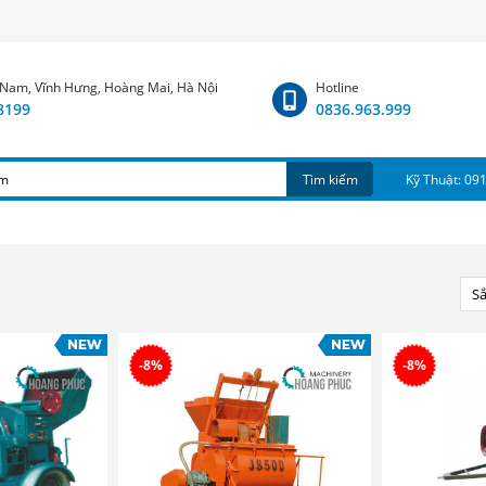
 Nam, Vĩnh Hưng, Hoàng Mai, Hà Nội
Hotline
.8199
0836.963.999
Tìm kiếm
Kỹ Thuật: 09
Sắ
-8%
-8%