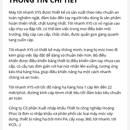
Máy tời nhanh XYS được thiết kế và sản xuất theo tiêu chuẩn an
toàn nghiêm ngặt, đảm bảo đến tay người tiêu dùng là sản phẩm
hoàn thiện nhất, chất lượng nhất. Tời nhanh XYS có vỏ ngoài cao
cấp chịu va đập tốt, có thể làm việc trong mọi điều kiện môi
trường. Dây cáp cao cấp, chắc chắn, được quấn gọn gàng quanh
tang cuốn cáp.
Tời nhanh XYS có thiết kế máy thông minh, trang bị móc treo đi
kèm giúp việc lắp đặt dễ dàng và thuận tiện hơn. Bộ điều
khiển được điều khiển bằng thiết bị điều khiển cầm tay nhựa cao
cấp, có cấu tạo đơn giản với hai nút nhấn lên-xuống, tương ứng
kéo-thả hàng hóa, giúp điều khiển nâng hạ một cách nhanh
chóng và an toàn.
Tời nhanh XYS với tốc độ nâng hạ hàng hóa 1 cáp lên đến 22
mét/phút, đường kính cáp 6mm chất liệu tốt đảm bảo tiêu chuẩn
an toàn.
Công ty Cổ phần Xuất nhập khẩu Thiết bị công nghiệp Hoàng
Phúc là đơn vị nhập khẩu và phân phối các loại máy móc xây
dựng, thiết bị nâng hạ (tời mini PA, cẩy xoay 360, tời nhanh, tời
KCD,...)